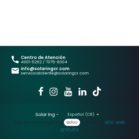
Centro de Atención
4001-5262 / 7075-8304
info@solaringcr.com
servicioalcliente@solaringcr.com
Solar Ing -
Español (CR)
Con la tecnología de
- Cree un
sitio web
gratuito